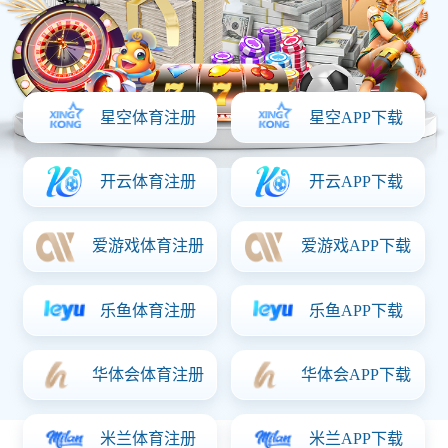
WNBA：韩旭重回替补0分下半场
被弃用 上场刚首发14+6创新高