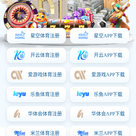
MK体育APP登录 · 值得信赖的体育数
据平台