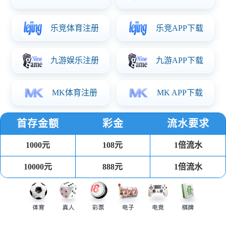
利用系统漏洞干扰平台正常运行
从事未经授权的宣传、引流或推广行为
五、知识产权声明
MK体育APP登录平台的所有内容（含图像、数据、结构设计、源代
码等）均为平台或其授权方合法所有。用户不得擅自使用、传播或改
编平台资料。
六、免责声明
本平台所提供的数据和信息均为参考用途，不对用户因依赖该等信息
所产生的后果承担法律责任。
七、协议修改